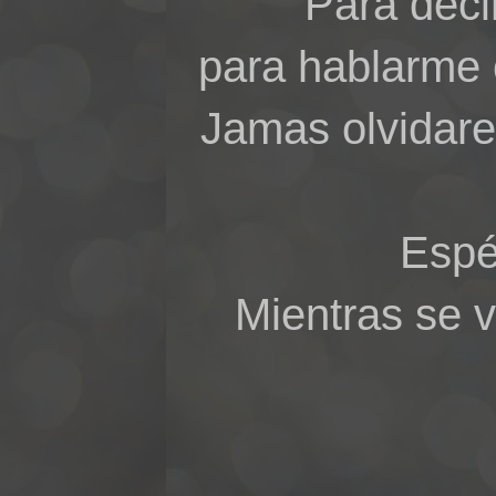
Para deci
para hablarme c
Jamas olvidare
Espé
Mientras se v