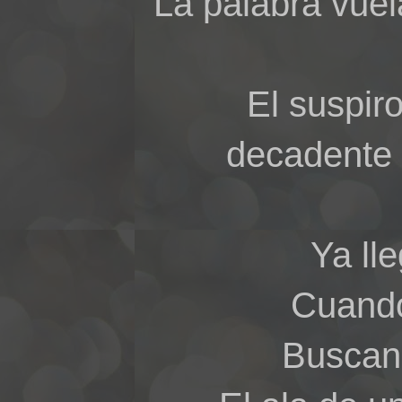
La palabra vuel
El suspir
decadente 
Ya ll
Cuando
Buscan 