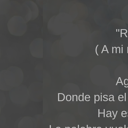
"
( A mi
Ag
Donde pisa el
Hay e