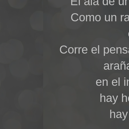
El ala de 
Como un ra
Corre el pens
araña
en el 
hay h
hay