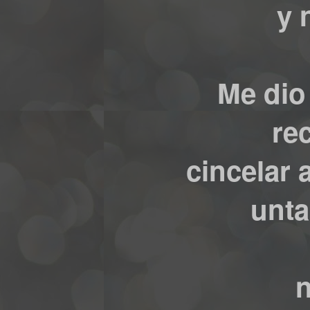
y 
Me dio
re
cincelar 
unta
n