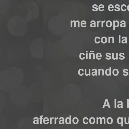
se esc
me arropa 
con la
ciñe sus
cuando s
A la
aferrado como qu