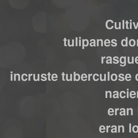
Culti
tulipanes do
rasgue
incruste tuberculose
nacie
eran 
eran l