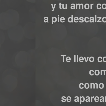
y tu amor c
a pie descalz
Te llevo c
com
como 
se aparea