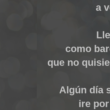
a 
Ll
como bar
que no quisie
Algún día 
ire po