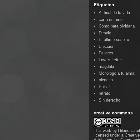
Etiquetas
Al final de la vida
carta de amor
Como para olvidarla
Dimelo
El último suspiro
Eleccion
Feligres
Love's Letter
magdala
Monologo a tu alma
plegaria
Por allí
retrato
Sin derecho
creative commons
This work by
Hilario Est
licensed under a
Creativ
Attribution-NonCommercia