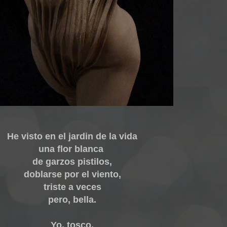
He visto en el jardin de la vida
una flor blanca
de garzos pistilos,
doblarse por el viento,
triste a veces
pero, bella.
Yo, tosco,