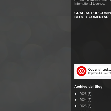
International License
.
GRACIAS POR COMPA
BLOG Y COMENTAR
Archivo del Blog
►
2026
(5)
►
2024
(2)
►
2023
(3)