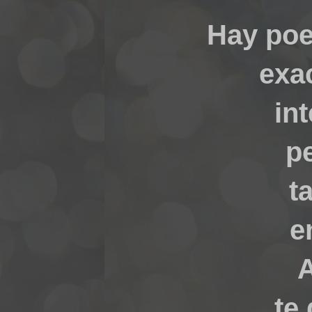
Hay poe
exa
int
p
t
e
te 