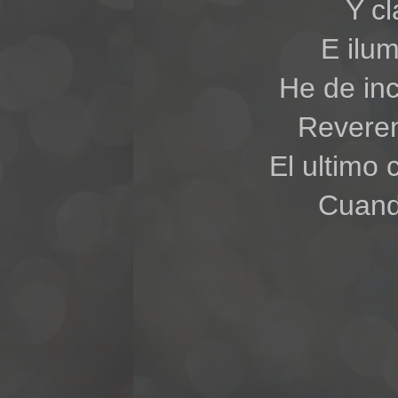
Y cl
E ilum
He de inc
Reveren
El ultimo 
Cuando