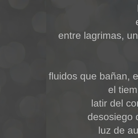
entre lagrimas, u
fluidos que bañan, 
el tie
latir del c
desosiego d
luz de au