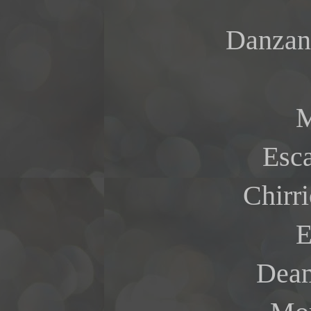
Danzand
M
Esca
Chirri
E
Deam