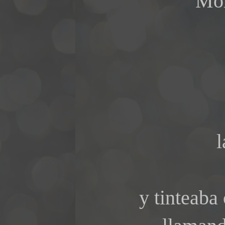
Mom
En mi
l
y tinteaba