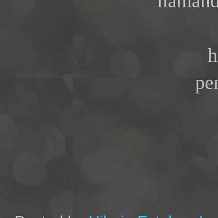
llamand
h
pe