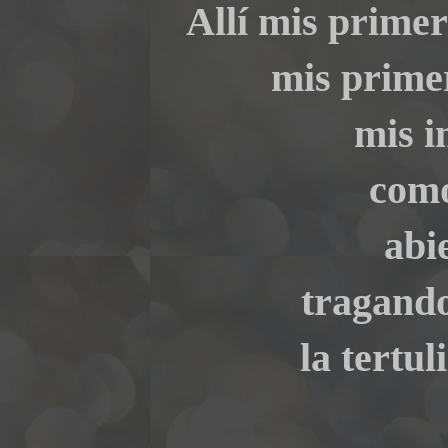
Allí mis prime
mis prime
mis i
como
abi
tragando
la tertu