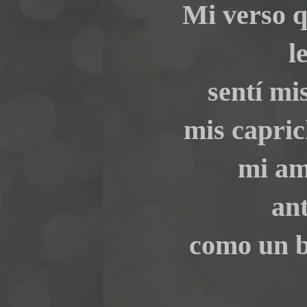
Mi verso q
l
sentí mi
mis capri
mi amo
ant
como un b