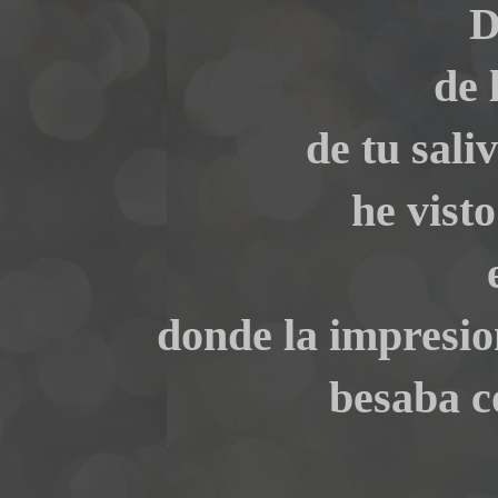
D
de 
de tu sali
he vist
donde la impresio
besaba c