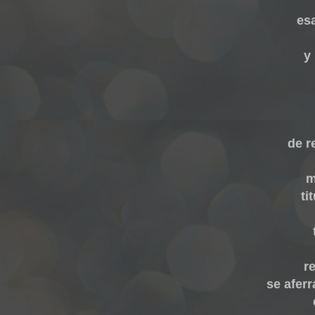
es
y
de r
m
ti
r
se aferr