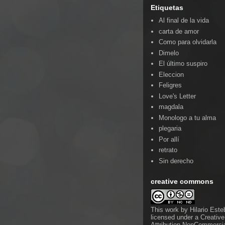
Etiquetas
Al final de la vida
carta de amor
Como para olvidarla
Dimelo
El último suspiro
Eleccion
Feligres
Love's Letter
magdala
Monologo a tu alma
plegaria
Por allí
retrato
Sin derecho
creative commons
This work by
Hilario Est
licensed under a
Creativ
Attribution-NonCommercia