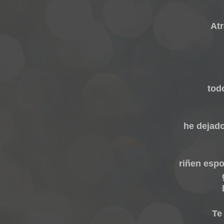
Atr
tod
he dejad
riñen espo
Te