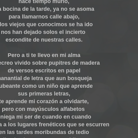
hace tiempo murió,
a bocina de la tarde, ya no se asoma
para llamarnos calle abajo,
 los viejos que conocimos se ha ido
nos han dejado solos el incierto
escondite de nuestras calles.
Pero a ti te llevo en mi alma
ecreo vivido sobre pupitres de madera
de versos escritos en papel
anantial de letra que aun bosqueja
tubeante como un niño que aprende
sus primeras letras,
te aprende mi corazón a olvidarte,
pero con mayúsculos alfabetos
eniega mi ser de cuando en cuando
a a los lugares frenéticos que se escurren
en las tardes moribundas de tedio