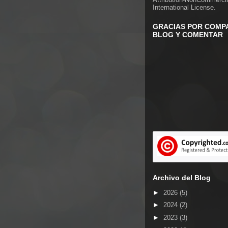
International License
.
GRACIAS POR COMPA
BLOG Y COMENTAR
Archivo del Blog
►
2026
(5)
►
2024
(2)
►
2023
(3)